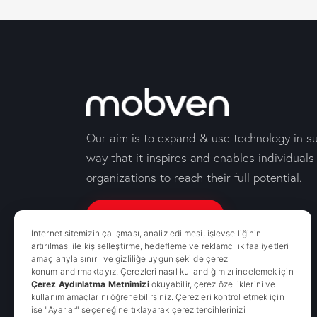
Our aim is to expand & use technology in s
way that it inspires and enables individuals
organizations to reach their full potential.
Contact Us
İnternet sitemizin çalışması, analiz edilmesi, işlevselliğinin
artırılması ile kişiselleştirme, hedefleme ve reklamcılık faaliyetleri
amaçlarıyla sınırlı ve gizliliğe uygun şekilde çerez
konumlandırmaktayız. Çerezleri nasıl kullandığımızı incelemek için
Çerez Aydınlatma Metnimizi
okuyabilir, çerez özelliklerini ve
kullanım amaçlarını öğrenebilirsiniz. Çerezleri kontrol etmek için
ise "Ayarlar" seçeneğine tıklayarak çerez tercihlerinizi