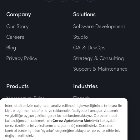
Company
Solutions
Our Story
Software Development
Careers
Studio
Blog
QA & DevOps
Privacy Policy
Strategy & Consulting
Support & Maintenance
Products
Industries
Momentum Suite
Fintech
İnternet sitemizin çalışması, analiz edilmesi, işlevselliğinin artırılması ile
Wallet
Retailtech
kişiselleştirme, hedefleme ve reklamcılık faaliyetleri amaçlarıyla sınırlı
ve gizliliğe uygun şekilde çerez konumlandırmaktayız. Çerezleri nasıl
Mobkit
Travel
kullandığımızı incelemek için
Çerez Aydınlatma Metnimizi
okuyabilir,
çerez özelliklerini ve kullanım amaçlarını öğrenebilirsiniz. Çerezleri
Digital Onboarding
Energy
kontrol etmek için ise "Ayarlar" seçeneğine tıklayarak çerez tercihlerinizi
değiştirebilirsiniz.