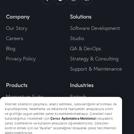
Company
Solutions
Our Story
Software Development
Careers
Studio
Blog
QA & DevOps
Privacy Policy
Strategy & Consulting
Support & Maintenance
Products
Industries
Momentum Suite
Fintech
İnternet sitemizin çalışması, analiz edilmesi, işlevselliğinin artırılması ile
Wallet
Retailtech
kişiselleştirme, hedefleme ve reklamcılık faaliyetleri amaçlarıyla sınırlı
ve gizliliğe uygun şekilde çerez konumlandırmaktayız. Çerezleri nasıl
Mobkit
Travel
kullandığımızı incelemek için
Çerez Aydınlatma Metnimizi
okuyabilir,
çerez özelliklerini ve kullanım amaçlarını öğrenebilirsiniz. Çerezleri
Digital Onboarding
Energy
kontrol etmek için ise "Ayarlar" seçeneğine tıklayarak çerez tercihlerinizi
değiştirebilirsiniz.